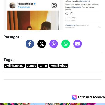
Partager :
Tags :
cyril-hanouna
damso
tpmp
kendji-girac