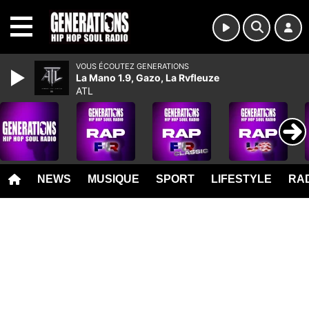
MENU
VOUS ÉCOUTEZ GENERATIONS
La Mano 1.9, Gazo, La Rvfleuze
ATL
NEWS
MUSIQUE
SPORT
LIFESTYLE
RAD