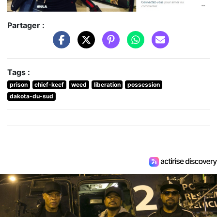
Partager :
Tags :
prison
chief-keef
weed
liberation
possession
dakota-du-sud