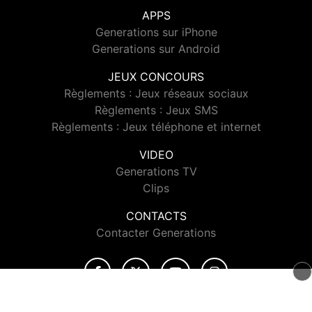
APPS
Generations sur iPhone
Generations sur Android
JEUX CONCOURS
Règlements : Jeux réseaux sociaux
Règlements : Jeux SMS
Règlements : Jeux téléphone et internet
VIDEO
Generations TV
Clips
CONTACTS
Contacter Generations