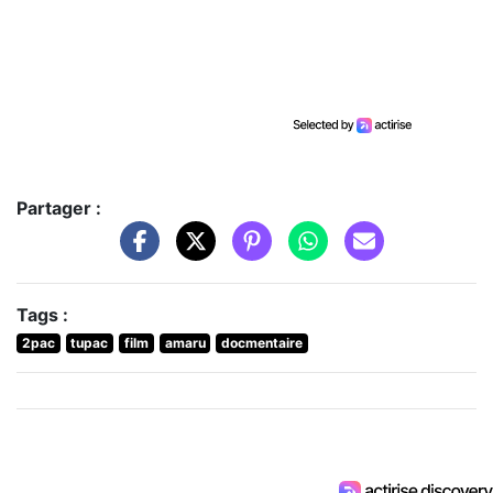
Partager :
Tags :
2pac
tupac
film
amaru
docmentaire