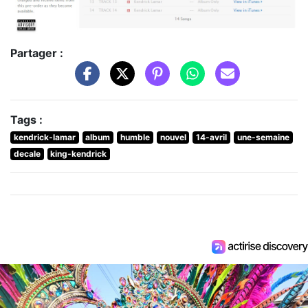
Partager :
Tags :
kendrick-lamar
album
humble
nouvel
14-avril
une-semaine
decale
king-kendrick