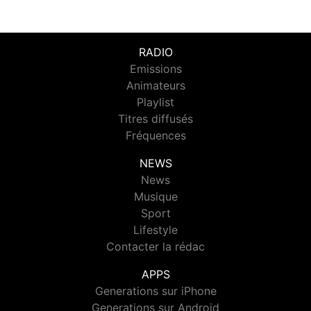
RADIO
Emissions
Animateurs
Playlist
Titres diffusés
Fréquences
NEWS
News
Musique
Sport
Lifestyle
Contacter la rédac
APPS
Generations sur iPhone
Generations sur Android