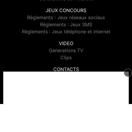
JEUX CONCOURS
Règlements : Jeux réseaux sociaux
Règlements : Jeux SMS
Règlements : Jeux téléphone et internet
VIDEO
Generations TV
Clips
CONTACTS
Contacter Generations
© 2026 Generations Tous droits réservés.
Signaler un contenu
-
Mentions légales
-
Politique de cookies
-
Contact