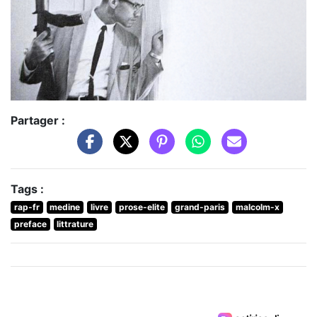
Partager :
Tags :
rap-fr
medine
livre
prose-elite
grand-paris
malcolm-x
preface
littrature