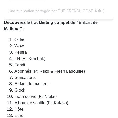
Une publication partagée par THE FRENCH GOAT 🐐🔱 (@malty2bz)
Découvrez le tracklisting compet de "Enfant de
Malheur" :
Octris
Wow
Peufra
TN (Ft. Kerchak)
Fendi
Abonnés (Ft. Rsko & Fresh Ladouille)
Sensations
Enfant de malheur
Glock
Train de vie (Ft. Niaks)
A bout de souffle (Ft. Kalash)
Hôtel
Euro