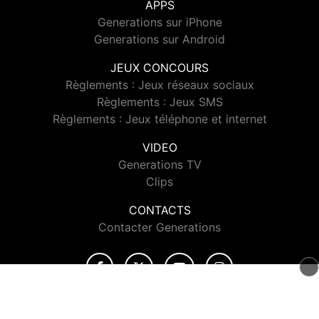
APPS
Generations sur iPhone
Generations sur Android
JEUX CONCOURS
Règlements : Jeux réseaux sociaux
Règlements : Jeux SMS
Règlements : Jeux téléphone et internet
VIDEO
Generations TV
Clips
CONTACTS
Contacter Generations