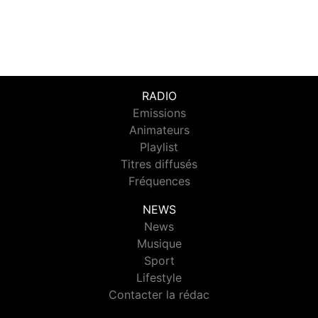
RADIO
Emissions
Animateurs
Playlist
Titres diffusés
Fréquences
NEWS
News
Musique
Sport
Lifestyle
Contacter la rédac