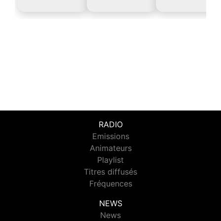
RADIO
Emissions
Animateurs
Playlist
Titres diffusés
Fréquences
NEWS
News