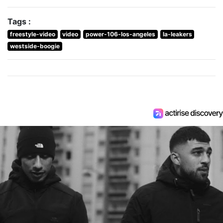
Tags :
freestyle-video
video
power-106-los-angeles
la-leakers
westside-boogie