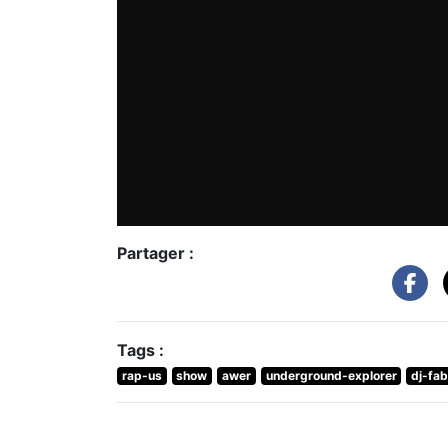
Partager :
Tags :
rap-us
show
awer
underground-explorer
dj-fa