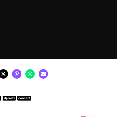
b
dj-kozi
concert