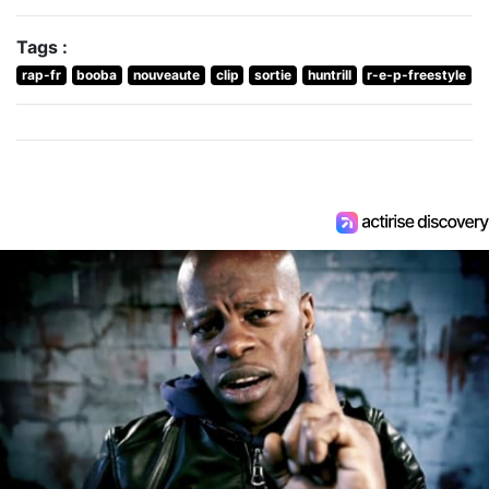
Tags :
rap-fr
booba
nouveaute
clip
sortie
huntrill
r-e-p-freestyle