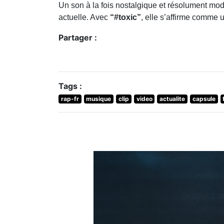
Un son à la fois nostalgique et résolument mo
actuelle. Avec
“#toxic”
, elle s’affirme comme u
Partager :
Tags :
rap-fr
musique
clip
video
actualite
capsule