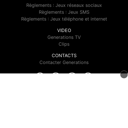
Règlements : Jeux réseaux sociaux
Règlements : Jeux SMS
Règlements : Jeux téléphone et internet
VIDEO
Generations TV
Clips
CONTACTS
Contacter Generations
© 2026 Generations Tous droits réservés.
Signaler un contenu
-
Mentions légales
-
Politique de cookies
-
Contact