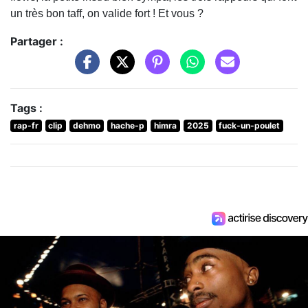
un très bon taff, on valide fort ! Et vous ?
Partager :
Tags :
rap-fr
clip
dehmo
hache-p
himra
2025
fuck-un-poulet