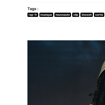
Tags :
rap-fr
musique
nouveaute
clip
dosseh
sortie