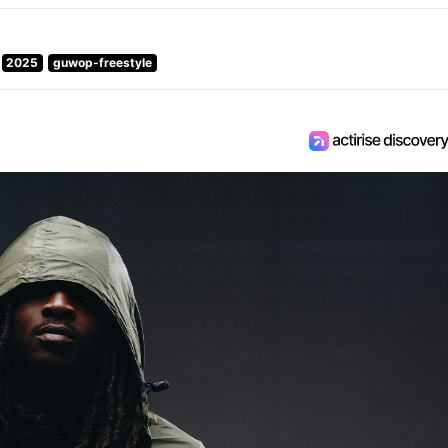
2025
guwop-freestyle