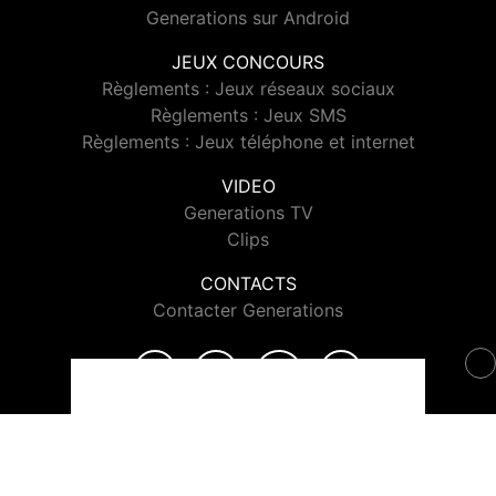
Generations sur Android
JEUX CONCOURS
Règlements : Jeux réseaux sociaux
Règlements : Jeux SMS
Règlements : Jeux téléphone et internet
VIDEO
Generations TV
Clips
CONTACTS
Contacter Generations
© 2026 Generations Tous droits réservés.
Signaler un contenu
-
Mentions légales
-
Politique de cookies
-