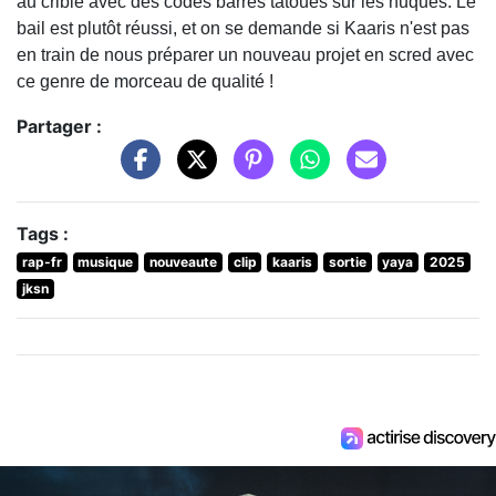
au crible avec des codes barres tatoués sur les nuques. Le
bail est plutôt réussi, et on se demande si Kaaris n'est pas
en train de nous préparer un nouveau projet en scred avec
ce genre de morceau de qualité !
Partager :
Tags :
rap-fr
musique
nouveaute
clip
kaaris
sortie
yaya
2025
jksn