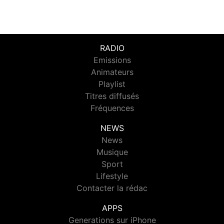
RADIO
Emissions
Animateurs
Playlist
Titres diffusés
Fréquences
NEWS
News
Musique
Sport
Lifestyle
Contacter la rédac
APPS
Generations sur iPhone