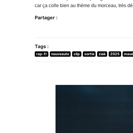
car ça colle bien au thème du morceau, très dé
Partager :
Tags :
rap-fr
nouveaute
clip
sortie
ziak
2025
maud