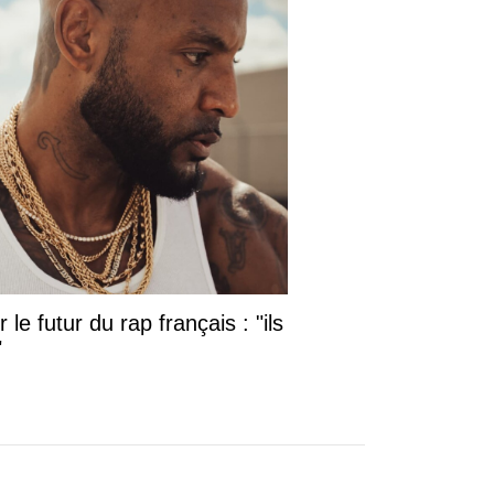
le futur du rap français : "ils
"