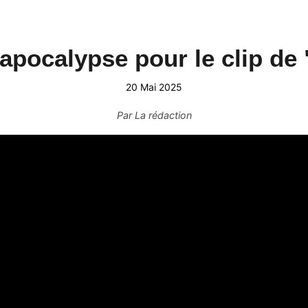
apocalypse pour le clip de
20 Mai 2025
Par
La rédaction