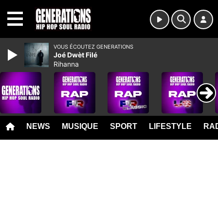
MENU
VOUS ÉCOUTEZ GENERATIONS
Joé Dwèt Filé
Rihanna
NEWS
MUSIQUE
SPORT
LIFESTYLE
RAD