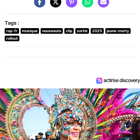
Tags :
rap-fr
musique
nouveaute
clip
sortie
2025
jeune-morty
rollout