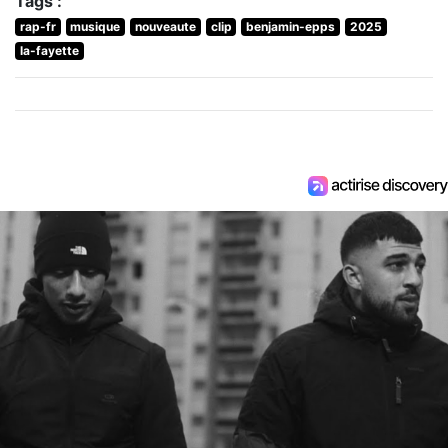
Tags :
rap-fr
musique
nouveaute
clip
benjamin-epps
2025
la-fayette