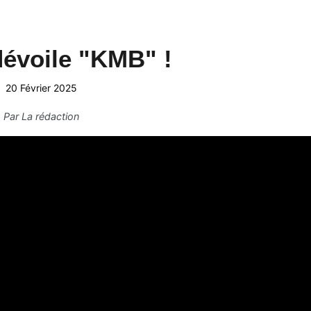
évoile "KMB" !
20 Février 2025
Par
La rédaction