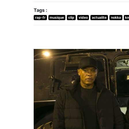
Tags :
rap-fr
musique
clip
video
actualite
nokka
k