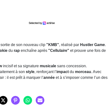
 sortie de son nouveau clip
"KMB"
, réalisé par
Hustler Game
.
okie
du
rap
enchaîne après
"Cellulaire"
et prouve une fois de
ow
incisif et sa signature
musicale
sans concession.
rfaitement à son
style
, renforçant l’
impact
du
morceau
. Avec
air : il est prêt à marquer l’
année
et à s’imposer comme l’un des