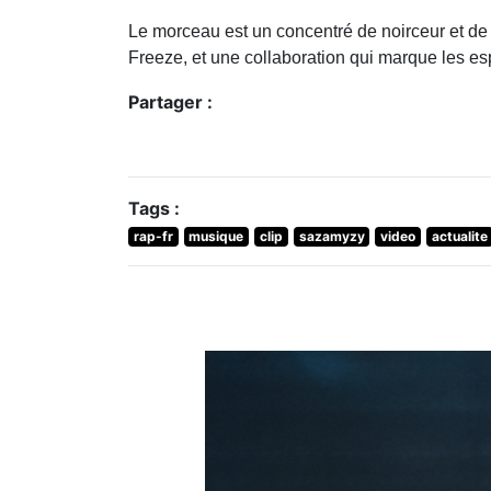
Le morceau est un concentré de noirceur et de 
Freeze, et une collaboration qui marque les esp
Partager :
Tags :
rap-fr
musique
clip
sazamyzy
video
actualite