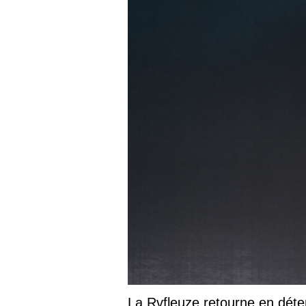
La Rvfleuze retourne en déte