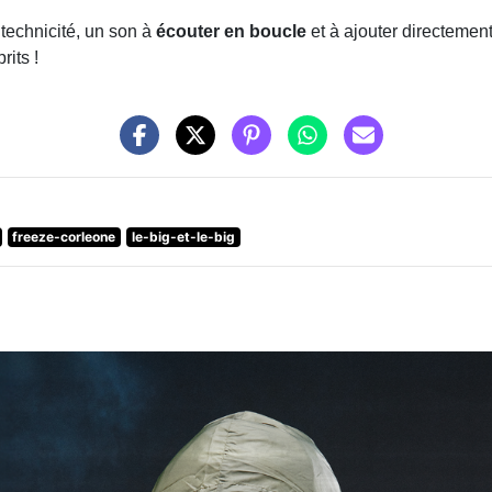
technicité, un son à
écouter en boucle
et à ajouter directemen
rits !
freeze-corleone
le-big-et-le-big