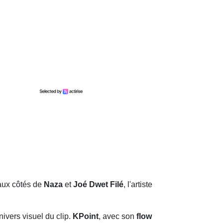
 aux côtés de
Naza
et
Joé Dwet Filé
, l'artiste
ivers visuel du clip.
KPoint
, avec son
flow