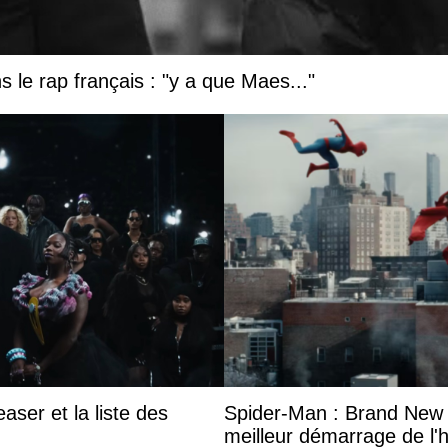
 le rap français : "y a que Maes..."
aser et la liste des
Spider-Man : Brand New 
meilleur démarrage de l'h