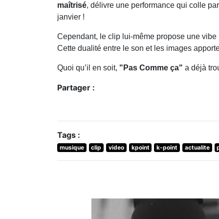
maîtrisé
, délivre une performance qui colle pa
janvier !
Cependant, le clip lui-même propose une vibe
Cette dualité entre le son et les images appor
Quoi qu’il en soit,
"Pas Comme ça"
a déjà tro
Partager :
Tags :
musique
clip
video
kpoint
k-point
actualite