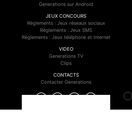
Generations sur Android
JEUX CONCOURS
Règlements : Jeux réseaux sociaux
Règlements : Jeux SMS
Règlements : Jeux téléphone et internet
VIDEO
Generations TV
Clips
CONTACTS
Contacter Generations
© 2026 Generations Tous droits réservés.
Signaler un contenu
-
Mentions légales
-
Politique de cookies
-