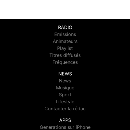
RADIO
Emissions
Animateurs
Playlist
Titres diffusés
Fréquences
NEWS
News
Musique
Sport
Lifestyle
Contacter la rédac
APPS
Generations sur iPhone