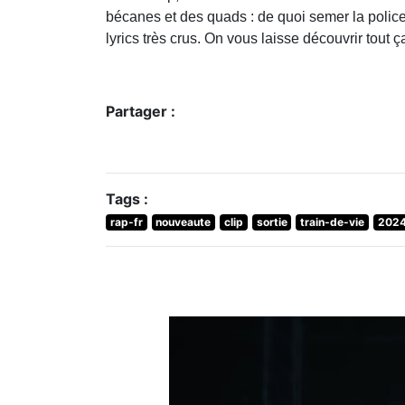
bécanes et des quads : de quoi semer la police 
lyrics très crus. On vous laisse découvrir tout ça
Partager :
Tags :
rap-fr
nouveaute
clip
sortie
train-de-vie
202