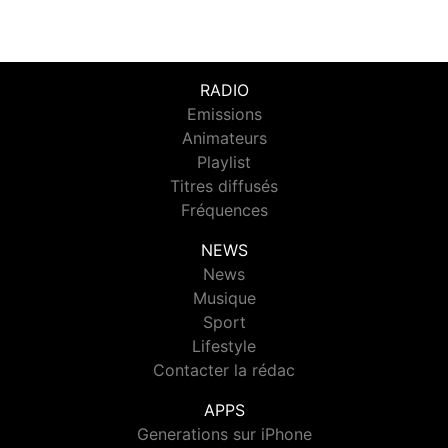
RADIO
Emissions
Animateurs
Playlist
Titres diffusés
Fréquences
NEWS
News
Musique
Sport
Lifestyle
Contacter la rédac
APPS
Generations sur iPhone