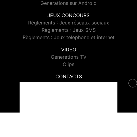
Generations sur Android
JEUX CONCOURS
Règlements : Jeux réseaux sociaux
Règlements : Jeux SMS
Règlements : Jeux téléphone et internet
VIDEO
Generations TV
Clips
CONTACTS
Contacter Generations
© 2026 Generations Tous droits réservés.
Signaler un contenu
-
Mentions légales
-
Politique de cookies
-