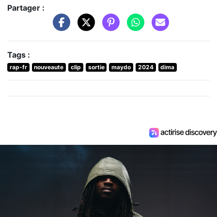
Partager :
Tags :
rap-fr
nouveaute
clip
sortie
maydo
2024
dima