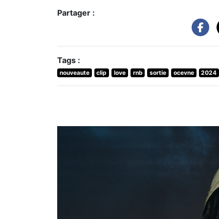
Partager :
Tags :
nouveaute
clip
love
rnb
sortie
ocevne
2024