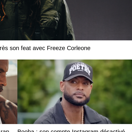
près son feat avec Freeze Corleone
 rap
Booba : son compte Instagram désactivé,