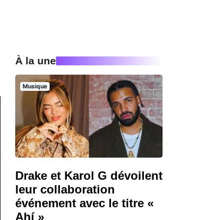
À la une
Musique
Drake et Karol G dévoilent
leur collaboration
événement avec le titre «
Ahí »