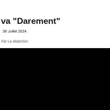
 va "Darement"
26 Juillet 2024
Par
La rédaction