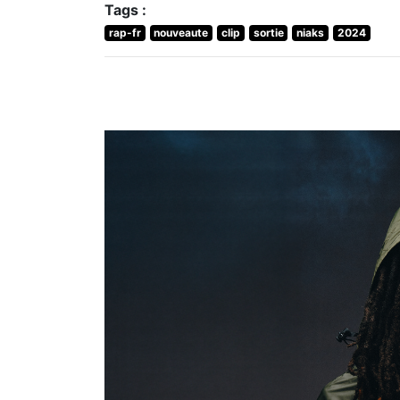
Tags :
rap-fr
nouveaute
clip
sortie
niaks
2024