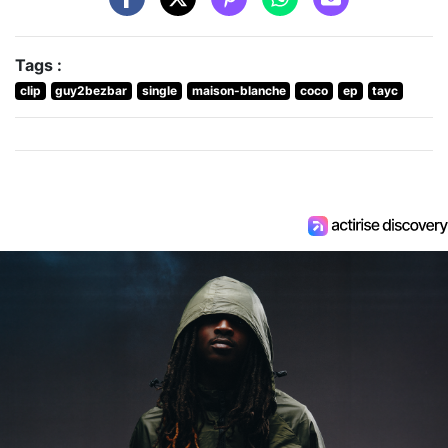
Tags :
clip
guy2bezbar
single
maison-blanche
coco
ep
tayc