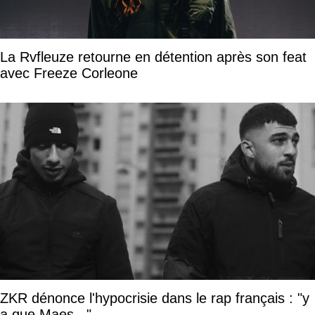
La Rvfleuze retourne en détention après son feat
avec Freeze Corleone
ZKR dénonce l'hypocrisie dans le rap français : "y
a que Maes..."