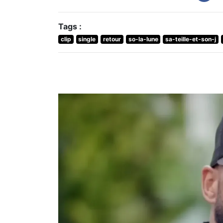
Tags :
clip
single
retour
so-la-lune
sa-teille-et-son-j