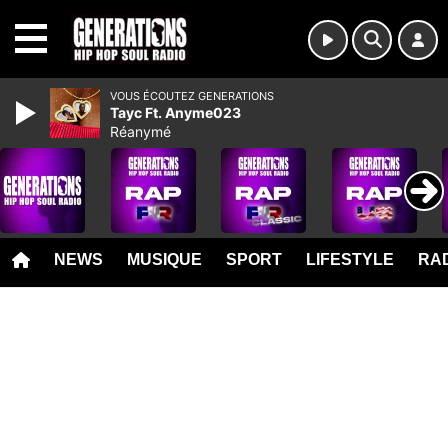
MENU
VOUS ÉCOUTEZ GENERATIONS
Tayc Ft. Anyme023
Réanymé
NEWS
MUSIQUE
SPORT
LIFESTYLE
RAD