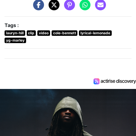
Tags :
lauryn-hill
clip
video
cole-bennett
lyrical-lemonade
yg-marley