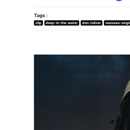
Tags :
clip
deep-in-the-water
don-toliver
nouveau-singl