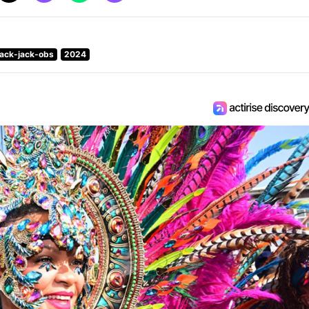
lack-jack-obs
2024