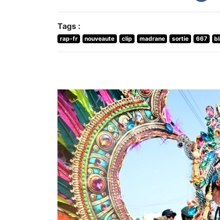
Tags :
rap-fr
nouveaute
clip
madrane
sortie
667
b