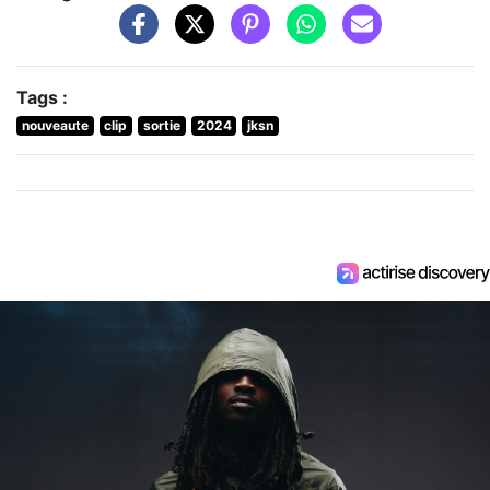
Tags :
nouveaute
clip
sortie
2024
jksn