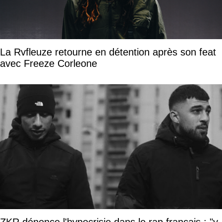
La Rvfleuze retourne en détention après son feat
avec Freeze Corleone
ZKR dénonce l'hypocrisie dans le rap français : "y