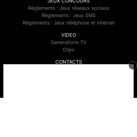
JEUX CONCOURS
Règlements : Jeux réseaux sociaux
Règlements : Jeux SMS
Règlements : Jeux téléphone et internet
VIDEO
Generations TV
Clips
CONTACTS
Contacter Generations
© 2026 Generations Tous droits réservés.
Signaler un contenu
-
Mentions légales
-
Politique de cookies
-
Contact