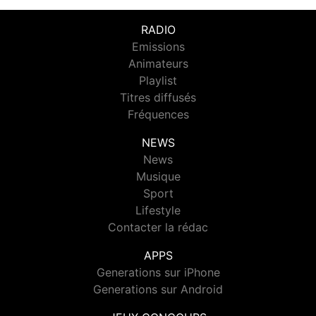
RADIO
Emissions
Animateurs
Playlist
Titres diffusés
Fréquences
NEWS
News
Musique
Sport
Lifestyle
Contacter la rédac
APPS
Generations sur iPhone
Generations sur Android