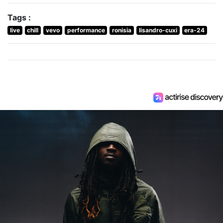
Tags :
live
chill
vevo
performance
ronisia
lisandro-cuxi
era-24