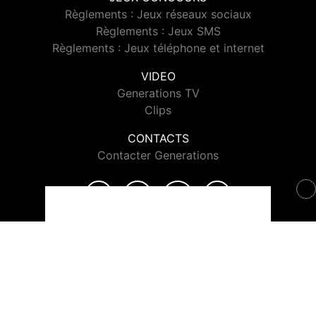
Règlements : Jeux réseaux sociaux
Règlements : Jeux SMS
Règlements : Jeux téléphone et internet
VIDEO
Generations TV
Clips
CONTACTS
Contacter Generations
© 2026 Generations Tous droits réservés.
Signaler un contenu
-
Mentions légales
-
Politique de cookies
-
Contact