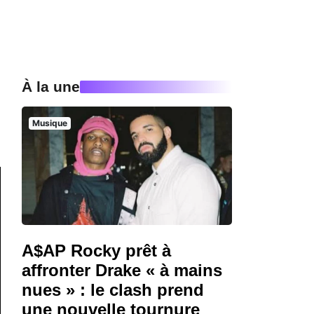
À la une
Musique
A$AP Rocky prêt à
affronter Drake « à mains
nues » : le clash prend
une nouvelle tournure