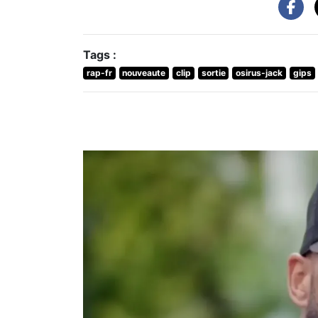
Tags :
rap-fr
nouveaute
clip
sortie
osirus-jack
gips