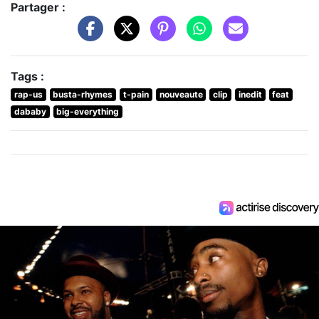
Partager :
Tags :
rap-us
busta-rhymes
t-pain
nouveaute
clip
inedit
feat
dababy
big-everything