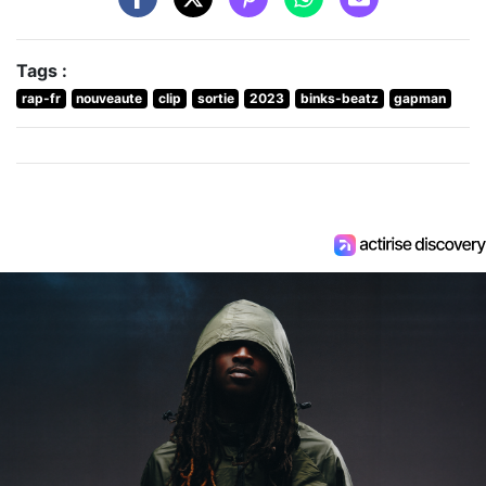
Tags :
rap-fr
nouveaute
clip
sortie
2023
binks-beatz
gapman