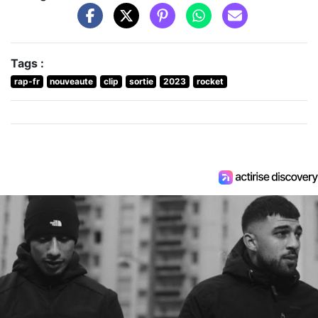
Tags :
rap-fr
nouveaute
clip
sortie
2023
rocket