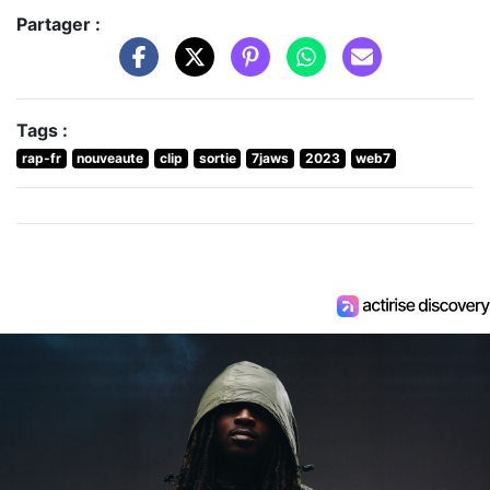
Partager :
Tags :
rap-fr
nouveaute
clip
sortie
7jaws
2023
web7