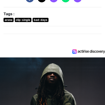
Tags :
arone
clip-single
bad-days