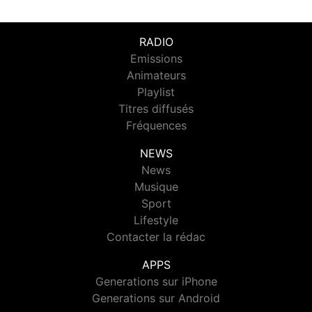
RADIO
Emissions
Animateurs
Playlist
Titres diffusés
Fréquences
NEWS
News
Musique
Sport
Lifestyle
Contacter la rédac
APPS
Generations sur iPhone
Generations sur Android