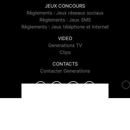
JEUX CONCOURS
Règlements : Jeux réseaux sociaux
Règlements : Jeux SMS
Règlements : Jeux téléphone et internet
VIDEO
Generations TV
Clips
CONTACTS
Contacter Generations
© 2026 Generations Tous droits réservés.
Signaler un contenu
-
Mentions légales
-
Politique de cookies
-
Contact