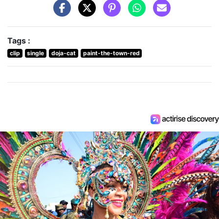
Tags :
clip
single
doja-cat
paint-the-town-red