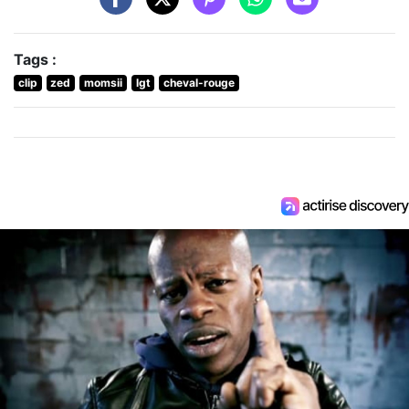
Tags :
clip
zed
momsii
lgt
cheval-rouge