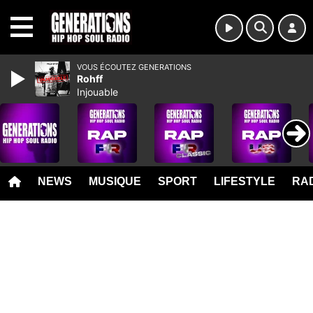
MENU
VOUS ÉCOUTEZ GENERATIONS
Rohff
Injouable
NEWS
MUSIQUE
SPORT
LIFESTYLE
RAD