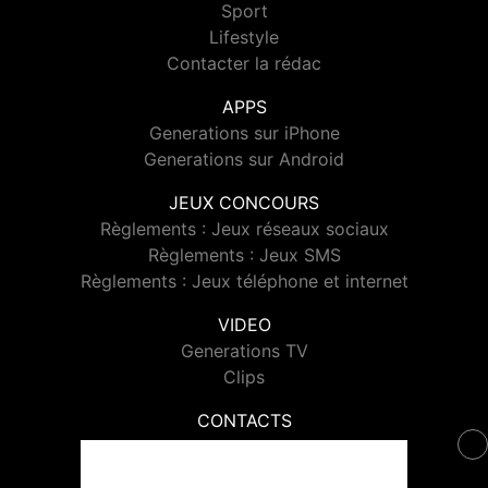
Sport
Lifestyle
Contacter la rédac
APPS
Generations sur iPhone
Generations sur Android
JEUX CONCOURS
Règlements : Jeux réseaux sociaux
Règlements : Jeux SMS
Règlements : Jeux téléphone et internet
VIDEO
Generations TV
Clips
CONTACTS
Contacter Generations