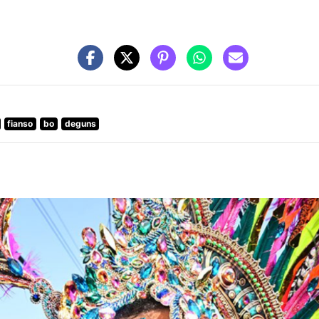
fianso
bo
deguns