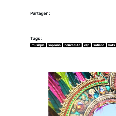
Partager :
Tags :
musique
soprano
nouveaute
clip
sofiane
kofs