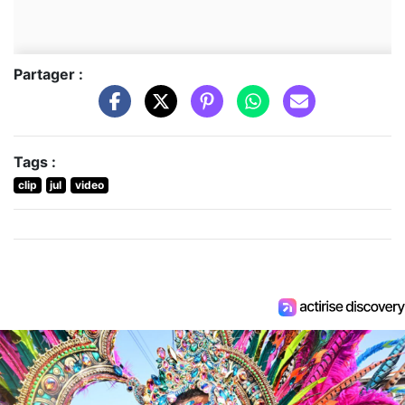
Partager :
Tags :
clip
jul
video