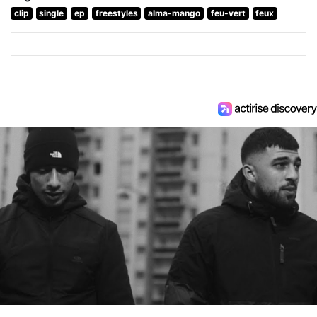
clip
single
ep
freestyles
alma-mango
feu-vert
feux