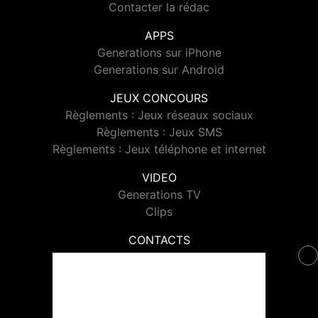
Contacter la rédac
APPS
Generations sur iPhone
Generations sur Android
JEUX CONCOURS
Règlements : Jeux réseaux sociaux
Règlements : Jeux SMS
Règlements : Jeux téléphone et internet
VIDEO
Generations TV
Clips
CONTACTS
Contacter Generations