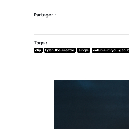
Partager :
Tags :
clip
tyler-the-creator
single
call-me-if-you-get-l