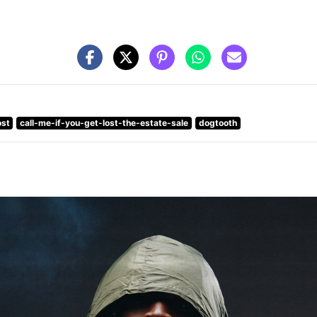
ost
call-me-if-you-get-lost-the-estate-sale
dogtooth