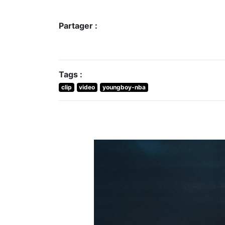
Partager :
Tags :
clip
video
youngboy-nba