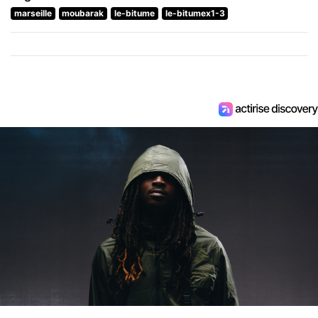
marseille
moubarak
le-bitume
le-bitumex1-3