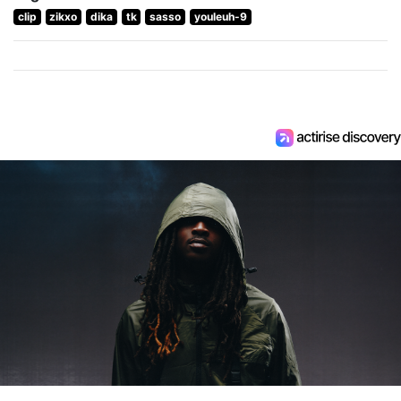
clip
zikxo
dika
tk
sasso
youleuh-9