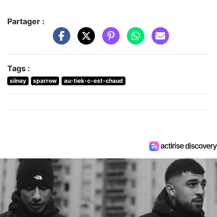
Partager :
Tags :
siinay
sparrow
au-tiek-c-est-chaud