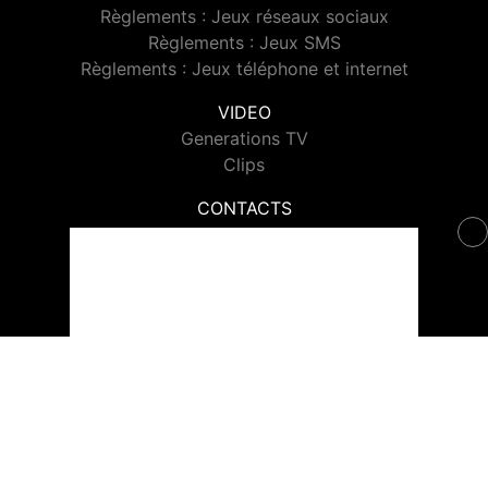
Règlements : Jeux réseaux sociaux
Règlements : Jeux SMS
Règlements : Jeux téléphone et internet
VIDEO
Generations TV
Clips
CONTACTS
Contacter Generations
© 2026 Generations Tous droits réservés.
Signaler un contenu
-
Mentions légales
-
Politique de cookies
-
Contact