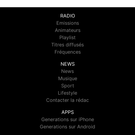
RADIO
Emissions
Animateurs
Playlist
Titres diffusés
Fréquences
NEWS
News
Musique
Sport
Lifestyle
Contacter la rédac
APPS
Generations sur iPhone
Generations sur Android