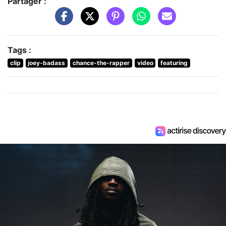
Partager :
Tags :
clip
joey-badass
chance-the-rapper
video
featuring