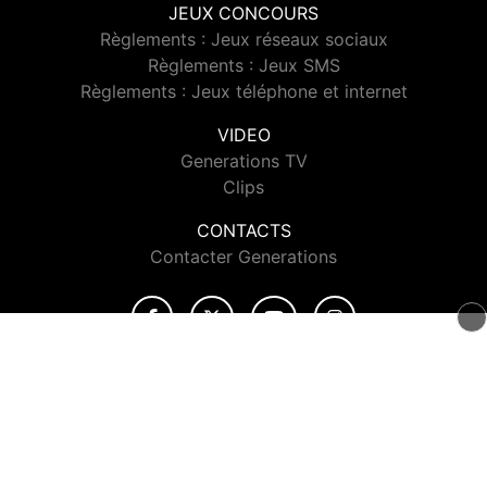
JEUX CONCOURS
Règlements : Jeux réseaux sociaux
Règlements : Jeux SMS
Règlements : Jeux téléphone et internet
VIDEO
Generations TV
Clips
CONTACTS
Contacter Generations
© 2026 Generations Tous droits réservés.
Signaler un contenu
-
Mentions légales
-
Politique de cookies
-
Contact