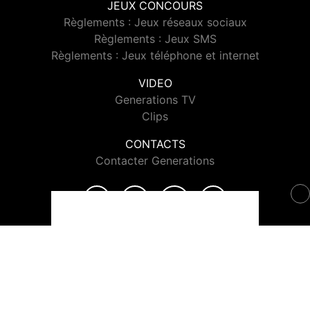
JEUX CONCOURS
Règlements : Jeux réseaux sociaux
Règlements : Jeux SMS
Règlements : Jeux téléphone et internet
VIDEO
Generations TV
Clips
CONTACTS
Contacter Generations
© 2026 Generations Tous droits réservés.
Signaler un contenu
-
Mentions légales
-
Politique de cookies
-
Contact