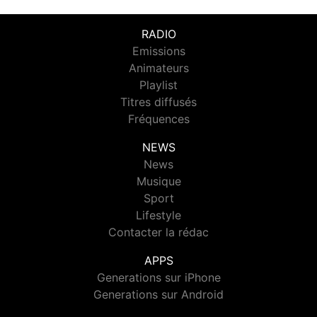
RADIO
Emissions
Animateurs
Playlist
Titres diffusés
Fréquences
NEWS
News
Musique
Sport
Lifestyle
Contacter la rédac
APPS
Generations sur iPhone
Generations sur Android