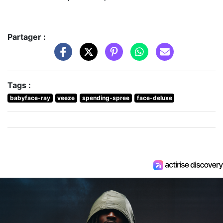
Partager :
Tags :
babyface-ray
veeze
spending-spree
face-deluxe