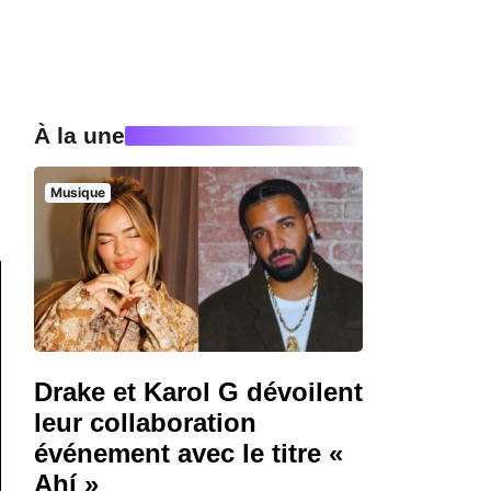
À la une
Musique
Drake et Karol G dévoilent
leur collaboration
événement avec le titre «
Ahí »