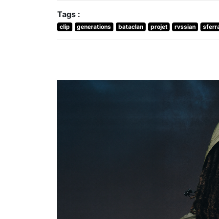
Tags :
clip
generations
bataclan
projet
rvssian
sferr