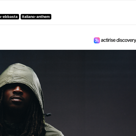
a-ebbasta
italiano-anthem